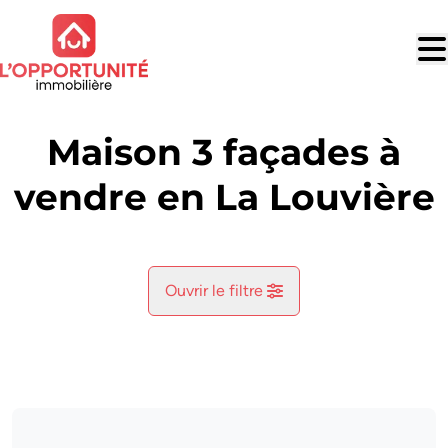
Aller au contenu principal
Maison 3 façades à
vendre en La Louvière
Ouvrir le filtre
Commune
Haine-Saint-Paul (7100)
Remove
Vue de la carte