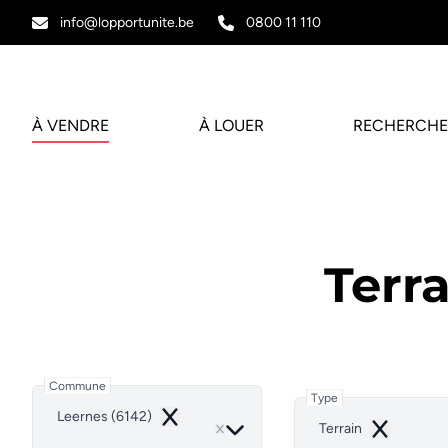
Aller au contenu principal
info@lopportunite.be
0800 11 110
À VENDRE
À LOUER
RECHERCHE
Terr
Commune
Type
Leernes (6142)
Remove
Terrain
Remove