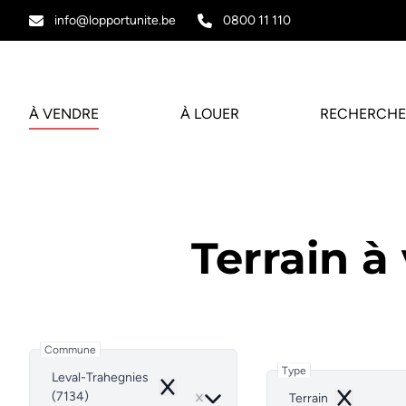
Aller au contenu principal
info@lopportunite.be
0800 11 110
À VENDRE
À LOUER
RECHERCHE
Terrain à
Commune
Type
Leval-Trahegnies
Remove
(7134)
Terrain