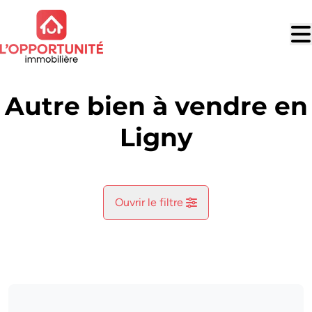
Aller au contenu principal
Autre bien à vendre en
Ligny
Ouvrir le filtre
Commune
Ligny (5140)
Remove
Vue de la carte