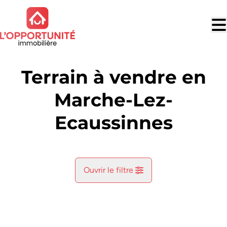
Aller au contenu principal
Terrain à vendre en
Marche-Lez-
Ecaussinnes
Ouvrir le filtre
Commune
Ecaussinnes-D'enghien (7190)
Remove