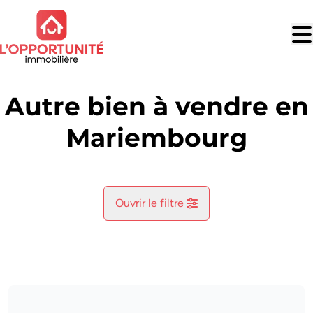
Aller au contenu principal
Autre bien à vendre en
Mariembourg
Ouvrir le filtre
Commune
Bruly-De-Pesche (5660)
Remove
Vue de la carte