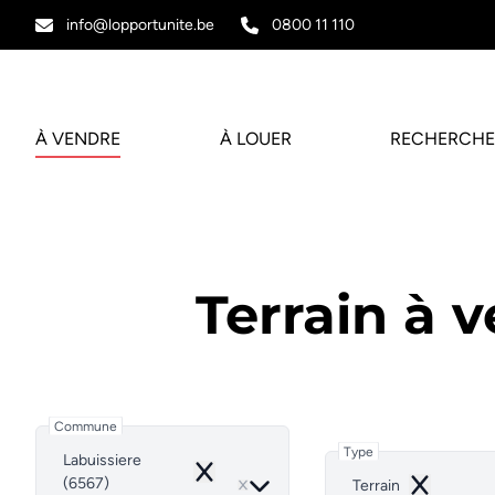
Aller au contenu principal
info@lopportunite.be
0800 11 110
À VENDRE
À LOUER
RECHERCHE
Terrain à 
Commune
Type
Labuissiere
Remove
(6567)
Terrain