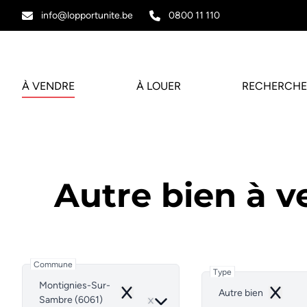
Aller au contenu principal
info@lopportunite.be
0800 11 110
À VENDRE
À LOUER
RECHERCHE
Autre bien à 
Commune
Type
Montignies-Sur-
Autre bien
Remove
Remove
Sambre (6061)