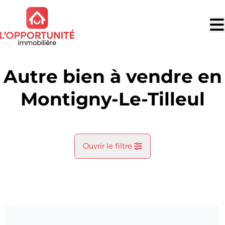
Aller au contenu principal
Autre bien à vendre en
Montigny-Le-Tilleul
Ouvrir le filtre
Commune
Montigny-Le-Tilleul (6110)
Remove
Vue de la carte