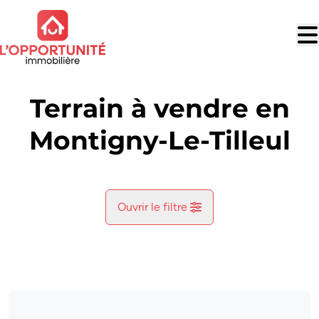
Aller au contenu principal
Terrain à vendre en
Montigny-Le-Tilleul
Ouvrir le filtre
Commune
Montigny-Le-Tilleul (6110)
Remove
Vue de la carte