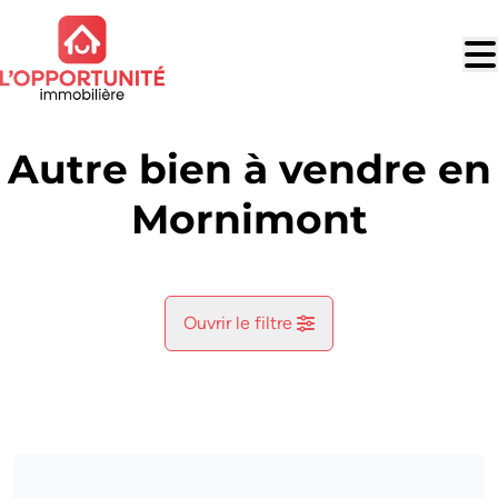
Aller au contenu principal
Autre bien à vendre en
Mornimont
Ouvrir le filtre
Commune
Jemeppe-Sur-Sambre (5190)
Remove
Vue de la carte