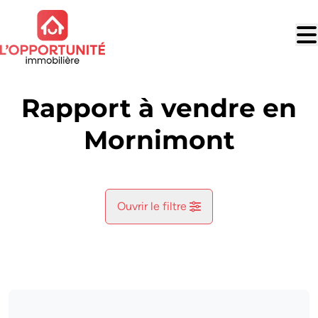
Aller au contenu principal
Rapport à vendre en
Mornimont
Ouvrir le filtre
Commune
Jemeppe-Sur-Sambre (5190)
Remove
Vue de la carte