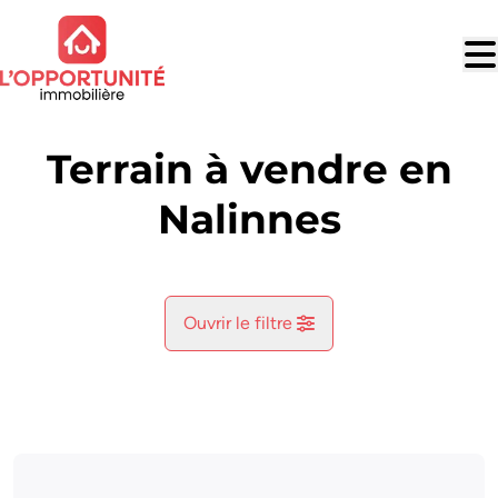
Aller au contenu principal
Terrain à vendre en
Nalinnes
Ouvrir le filtre
Commune
Ham-Sur-Heure (6120)
Remove
Vue de la carte