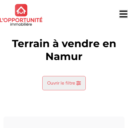
Aller au contenu principal
Terrain à vendre en
Namur
Ouvrir le filtre
Commune
Namur (5000)
Remove
Vue de la carte