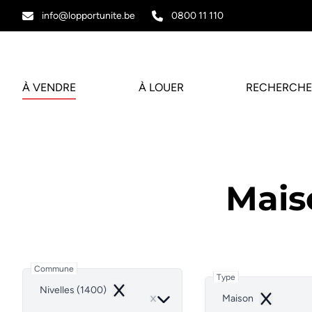
Aller au contenu principal
info@lopportunite.be
0800 11 110
À VENDRE
À LOUER
RECHERCHE
Mais
Commune
Type
Nivelles (1400)
Remove
Maison
Remove