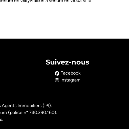
vendre en Gilly
Maison à vendre en Godarville
Suivez-nous
Facebook
Instagram
 Agents Immobiliers (IPI).
ium (police n° 730.390.160).
s.