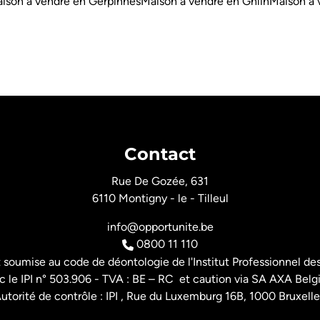
ison à vendre en Gerpinnes
Maison à vendre en Ghlin
Maison à 
Contact
Rue De Gozée, 631
6110 Montigny - le - Tilleul
info@opportunite.be
0800 11 110
t soumise au
code de déontologie de l'Institut Professionnel
des
 le IPI n° 503.906 - TVA : BE – RC et caution via SA AXA Belg
utorité de contrôle : IPI , Rue du Luxemburg 16B, 1000 Bruxelle