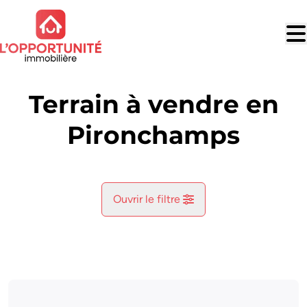
Aller au contenu principal
Terrain à vendre en
Pironchamps
Ouvrir le filtre
Commune
Farciennes (6240)
Remove
Vue de la carte