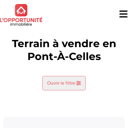
Aller au contenu principal
Terrain à vendre en
Pont-À-Celles
Ouvrir le filtre
Commune
Pont-À-Celles (6230)
Remove
Vue de la carte