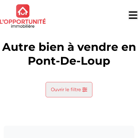
Aller au contenu principal
Autre bien à vendre en
Pont-De-Loup
Ouvrir le filtre
Commune
Aiseau-Presles (6250)
Remove
Vue de la carte