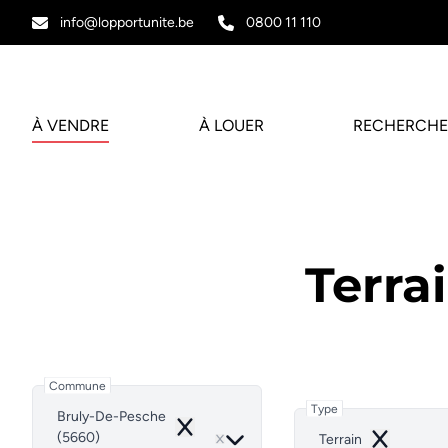
Aller au contenu principal
info@lopportunite.be
0800 11 110
À VENDRE
À LOUER
RECHERCHE
Terra
Commune
Type
Bruly-De-Pesche
Remove
(5660)
Terrain