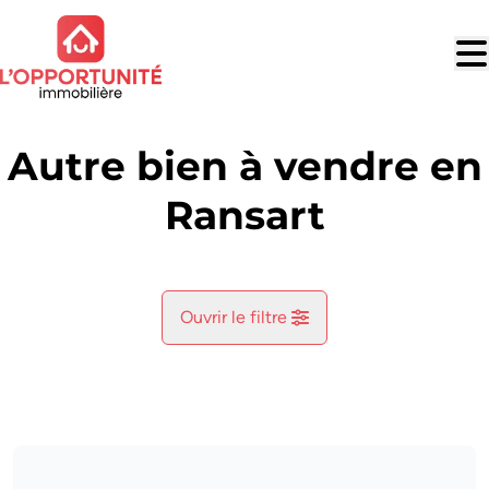
Aller au contenu principal
Autre bien à vendre en
Ransart
Ouvrir le filtre
Commune
Ransart (6043)
Remove
Vue de la carte