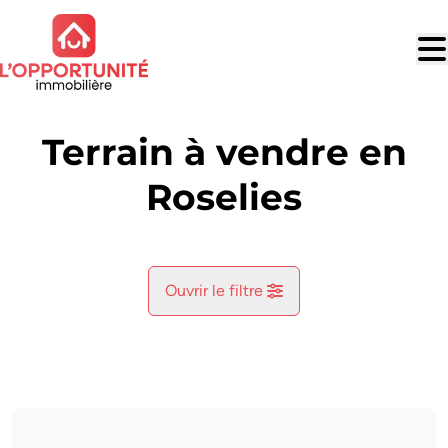
Aller au contenu principal
Terrain à vendre en
Roselies
Ouvrir le filtre
Commune
Aiseau-Presles (6250)
Remove
Vue de la carte