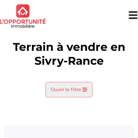
Aller au contenu principal
Terrain à vendre en
Sivry-Rance
Ouvrir le filtre
Commune
Sivry-Rance (6470)
Remove
Vue de la carte