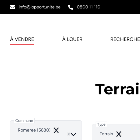
Aller au contenu principal
info@lopportunite.be
0800 11 110
À VENDRE
À LOUER
RECHERCHE
Terra
Commune
Type
Romeree (5680)
Remove
Terrain
Remove