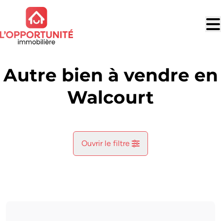
Aller au contenu principal
Autre bien à vendre en
Walcourt
Ouvrir le filtre
Commune
Fraire (5650)
Remove
Vue de la carte