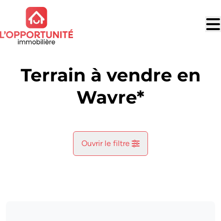
Aller au contenu principal
Terrain à vendre en
Wavre*
Ouvrir le filtre
Commune
Wavre* (1300)
Remove
Vue de la carte