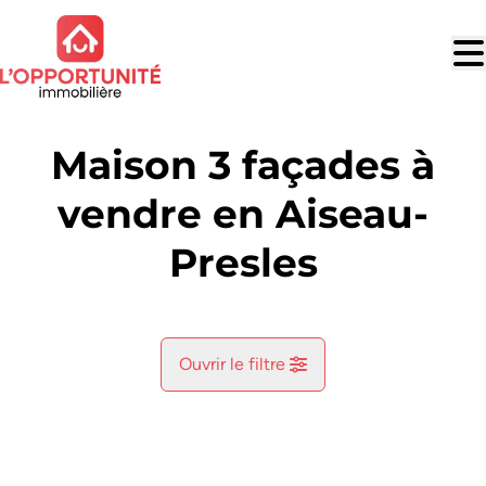
Aller au contenu principal
Maison 3 façades à
vendre en Aiseau-
Presles
Ouvrir le filtre
Commune
Aiseau-Presles (6250)
Remove