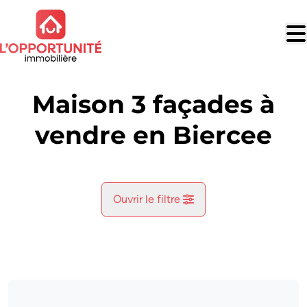
Aller au contenu principal
Maison 3 façades à
vendre en Biercee
Ouvrir le filtre
Commune
Biercee (6533)
Remove
Vue de la carte