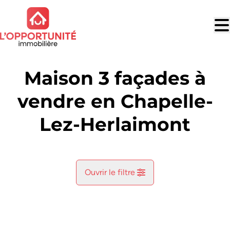
Aller au contenu principal
Maison 3 façades à
vendre en Chapelle-
Lez-Herlaimont
Ouvrir le filtre
Commune
Chapelle-Lez-Herlaimont (7160)
Remove