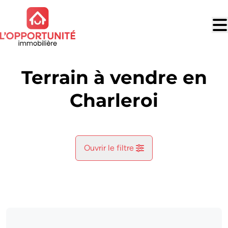
Aller au contenu principal
Terrain à vendre en
Charleroi
Ouvrir le filtre
Commune
Charleroi (6000, 6030)
Remove
Vue de la carte