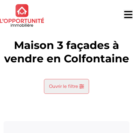
Aller au contenu principal
Maison 3 façades à
vendre en Colfontaine
Ouvrir le filtre
Commune
Colfontaine (7340)
Remove
Vue de la carte