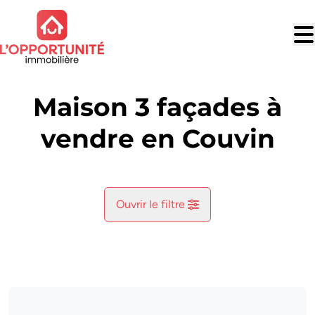
Aller au contenu principal
Maison 3 façades à
vendre en Couvin
Ouvrir le filtre
Commune
Bruly-De-Pesche (5660)
Remove
Vue de la carte