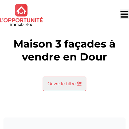
Aller au contenu principal
Maison 3 façades à
vendre en Dour
Ouvrir le filtre
Commune
Dour (7370)
Remove
Vue de la carte