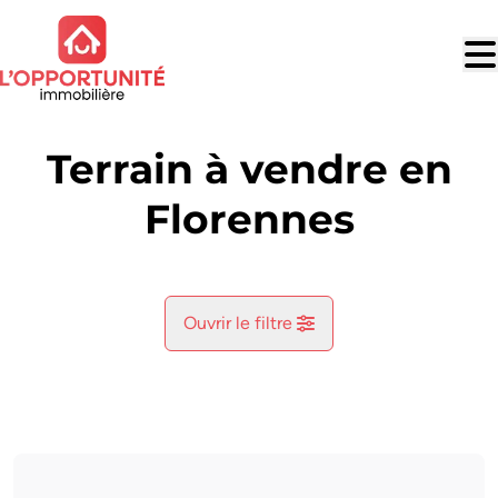
Aller au contenu principal
Terrain à vendre en
Florennes
Ouvrir le filtre
Commune
Florennes (5620)
Remove
Vue de la carte