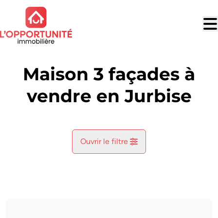
Aller au contenu principal
Maison 3 façades à
vendre en Jurbise
Ouvrir le filtre
Commune
Jurbise (7050)
Remove
Vue de la carte