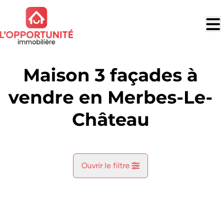
Aller au contenu principal
Maison 3 façades à
vendre en Merbes-Le-
Château
Ouvrir le filtre
Commune
Labuissiere (6567)
Remove