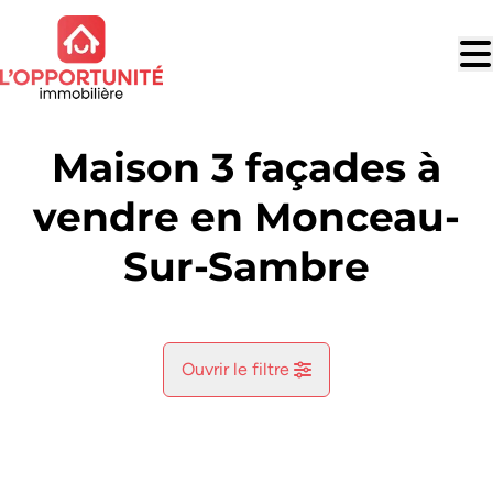
Aller au contenu principal
Maison 3 façades à
vendre en Monceau-
Sur-Sambre
Ouvrir le filtre
Commune
Monceau-Sur-Sambre (6031)
Remove