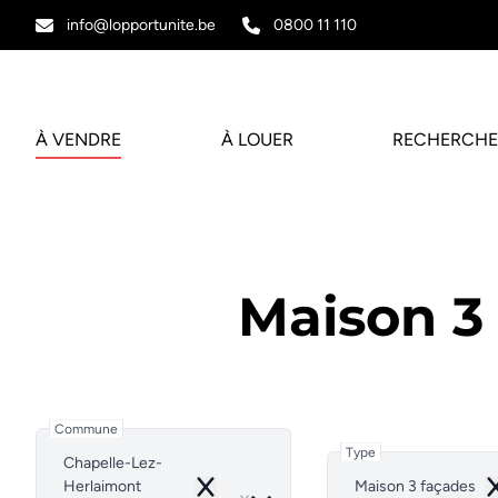
Aller au contenu principal
info@lopportunite.be
0800 11 110
À VENDRE
À LOUER
RECHERCHE
Maison 3
Commune
Type
Chapelle-Lez-
Herlaimont
Maison 3 façades
Remove
R