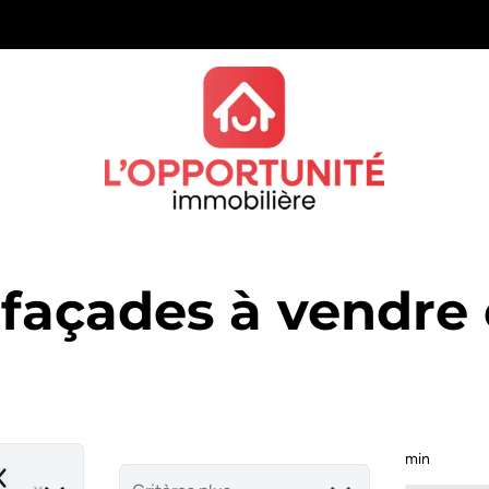
 façades à vendre 
min
emove