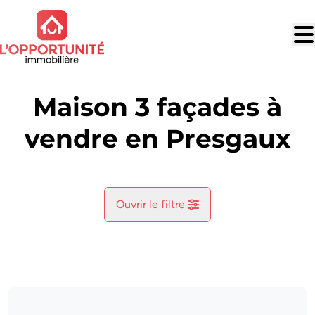
Aller au contenu principal
Maison 3 façades à
vendre en Presgaux
Ouvrir le filtre
Commune
Bruly-De-Pesche (5660)
Remove
Vue de la carte