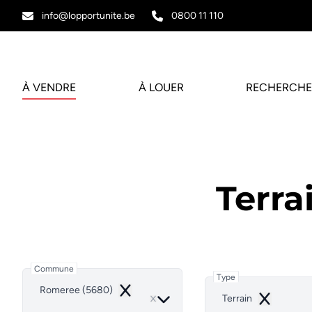
Aller au contenu principal
info@lopportunite.be
0800 11 110
À VENDRE
À LOUER
RECHERCHE
Terra
Commune
Type
Romeree (5680)
Remove
Terrain
Remove