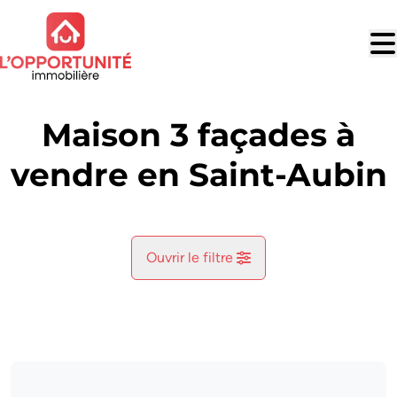
Aller au contenu principal
Maison 3 façades à
vendre en Saint-Aubin
Ouvrir le filtre
Commune
Florennes (5620)
Remove
Vue de la carte