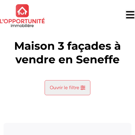
Aller au contenu principal
Maison 3 façades à
vendre en Seneffe
Ouvrir le filtre
Commune
Seneffe (7180)
Remove
Vue de la carte