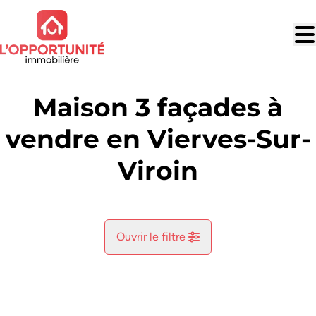
Aller au contenu principal
Maison 3 façades à
vendre en Vierves-Sur-
Viroin
Ouvrir le filtre
Commune
Oignies-En-Thierache (5670)
Remove