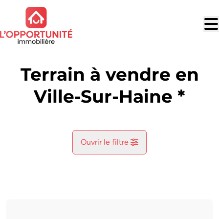
Aller au contenu principal
Terrain à vendre en
Ville-Sur-Haine *
Ouvrir le filtre
Commune
Le Roeulx (7070)
Remove
Vue de la carte