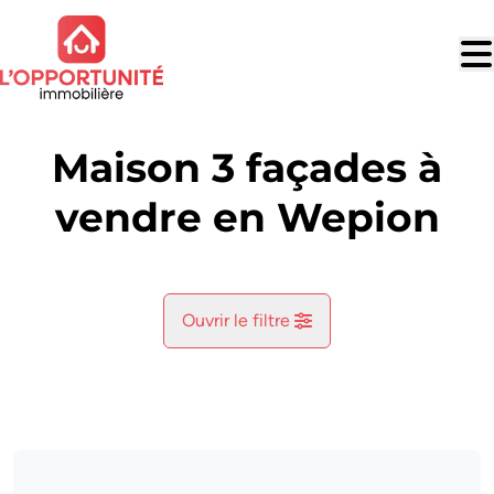
Aller au contenu principal
Maison 3 façades à
vendre en Wepion
Ouvrir le filtre
Commune
Wepion (5100)
Remove
Vue de la carte