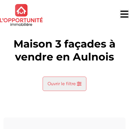
Aller au contenu principal
Maison 3 façades à
vendre en Aulnois
Ouvrir le filtre
Commune
Aulnois (7040)
Remove
Vue de la carte