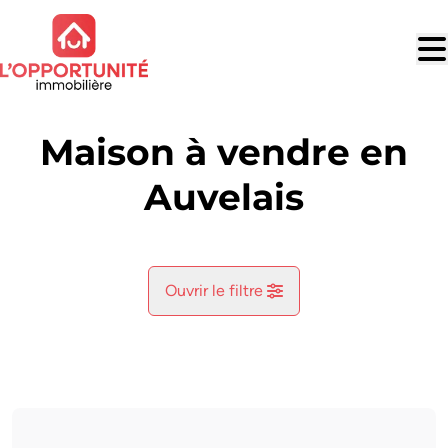
Aller au contenu principal
Maison à vendre en
Auvelais
Ouvrir le filtre
Commune
Auvelais (5060)
Remove
Vue de la carte