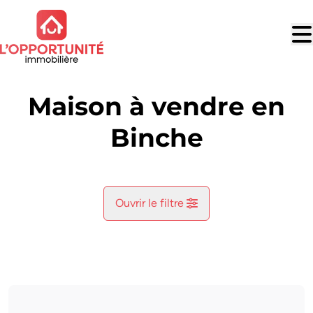
Aller au contenu principal
Maison à vendre en
Binche
Ouvrir le filtre
Commune
Binche (7130)
Remove
Vue de la carte