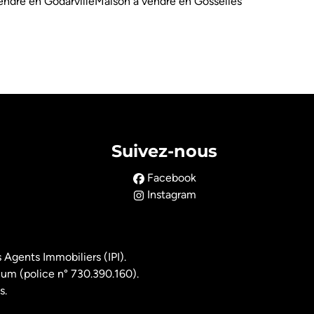
endre en Godarville
Maison à vendre en Gosselies
Suivez-nous
Facebook
Instagram
 Agents Immobiliers (IPI).
ium (police n° 730.390.160).
s.