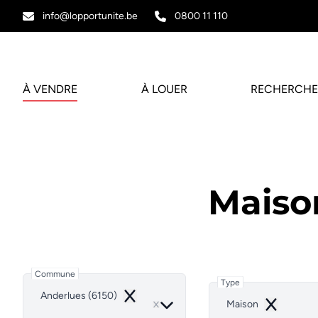
Aller au contenu principal
info@lopportunite.be
0800 11 110
À VENDRE
À LOUER
RECHERCHE
Maiso
Commune
Type
Anderlues (6150)
Remove
Maison
Remove