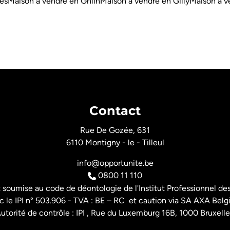
es
Maison à vendre en Ghlin
Maison à vendre en Gilly
Maison à v
Contact
Rue De Gozée, 631
6110 Montigny - le - Tilleul
info@opportunite.be
0800 11 110
t soumise au
code de déontologie de l'Institut Professionnel
des
 le IPI n° 503.906 - TVA : BE – RC et caution via SA AXA Belg
utorité de contrôle : IPI , Rue du Luxemburg 16B, 1000 Bruxelle