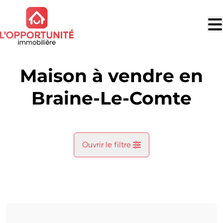
Aller au contenu principal
Maison à vendre en
Braine-Le-Comte
Ouvrir le filtre
Commune
Braine-Le-Comte (7090)
Remove
Vue de la carte