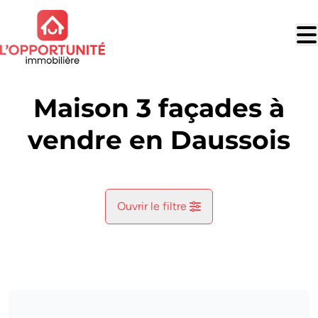
Aller au contenu principal
Maison 3 façades à
vendre en Daussois
Ouvrir le filtre
Commune
Cerfontaine (5630)
Remove
Vue de la carte